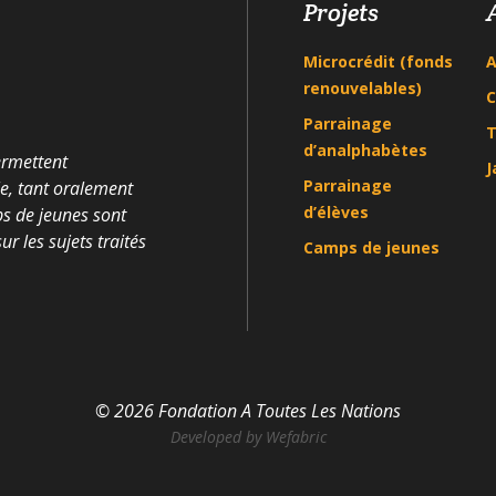
Projets
Microcrédit (fonds
A
renouvelables)
C
Parrainage
T
d’analphabètes
ermettent
J
Parrainage
le, tant oralement
d’élèves
ps de jeunes sont
r les sujets traités
Camps de jeunes
© 2026 Fondation A Toutes Les Nations
Developed by
Wefabric