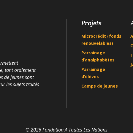
Projets
Microcrédit (fonds
A
renouvelables)
C
Parrainage
T
d’analphabètes
ermettent
J
Parrainage
le, tant oralement
d’élèves
ps de jeunes sont
r les sujets traités
Camps de jeunes
© 2026 Fondation A Toutes Les Nations