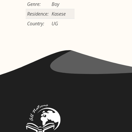
Genre:
Boy
Residence:
Kasese
Country:
UG