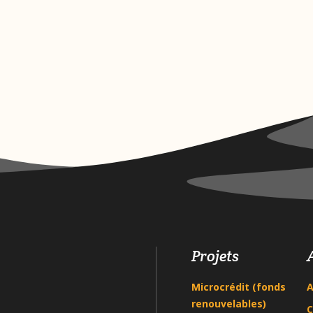
Projets
Microcrédit (fonds
A
renouvelables)
C