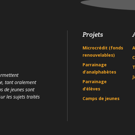
Projets
Microcrédit (fonds
A
renouvelables)
C
Parrainage
T
d’analphabètes
ermettent
J
Parrainage
le, tant oralement
d’élèves
ps de jeunes sont
r les sujets traités
Camps de jeunes