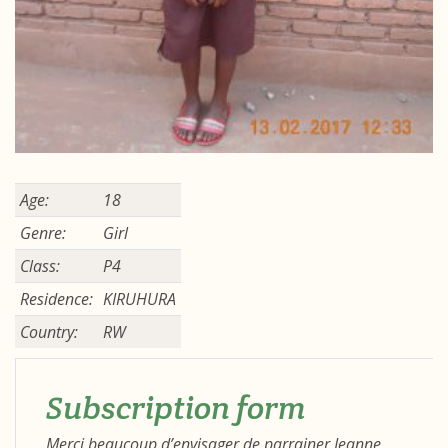
Age:
18
Genre:
Girl
Class:
P4
Residence:
KIRUHURA
Country:
RW
Subscription form
Merci beaucoup d’envisager de parrainer Jeanne