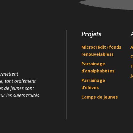
Projets
Microcrédit (fonds
A
renouvelables)
C
Parrainage
T
d’analphabètes
ermettent
J
Parrainage
le, tant oralement
d’élèves
ps de jeunes sont
r les sujets traités
Camps de jeunes