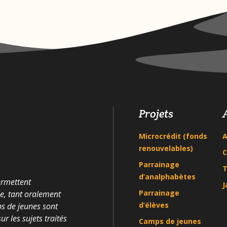
Projets
Microcrédit (fonds
A
renouvelables)
C
Parrainage
T
d’analphabètes
ermettent
J
Parrainage
le, tant oralement
d’élèves
ps de jeunes sont
r les sujets traités
Camps de jeunes