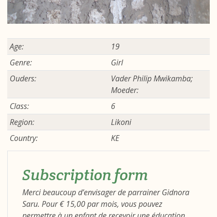
Age:
19
Genre:
Girl
Ouders:
Vader Philip Mwikamba;
Moeder:
Class:
6
Region:
Likoni
Country:
KE
Subscription form
Merci beaucoup d’envisager de parrainer Gidnora
Saru. Pour € 15,00 par mois, vous pouvez
permettre à un enfant de recevoir une éducation,