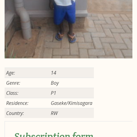
Age:
14
Genre:
Boy
Class:
P1
Residence:
Gaseke/Kimisagara
Country:
RW
Subscription form