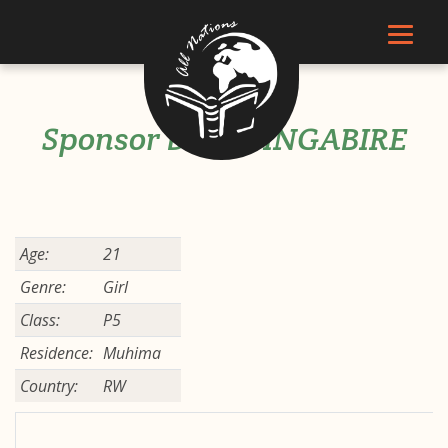
Sponsor Divine INGABIRE
Age:
21
Genre:
Girl
Class:
P5
Residence:
Muhima
Country:
RW