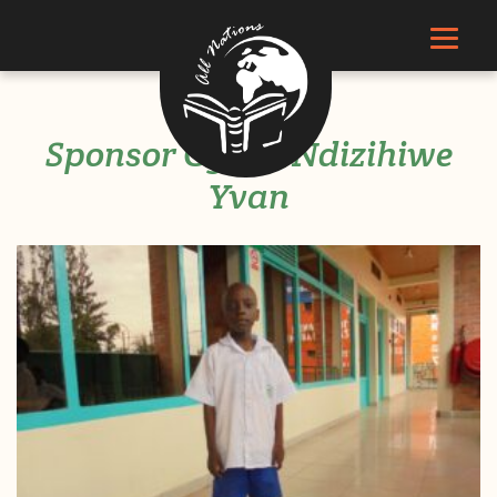
Sponsor Cyusa Ndizihiwe
Yvan