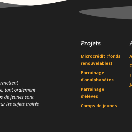
Projets
Microcrédit (fonds
A
renouvelables)
C
Parrainage
T
d’analphabètes
ermettent
J
Parrainage
le, tant oralement
d’élèves
ps de jeunes sont
r les sujets traités
Camps de jeunes