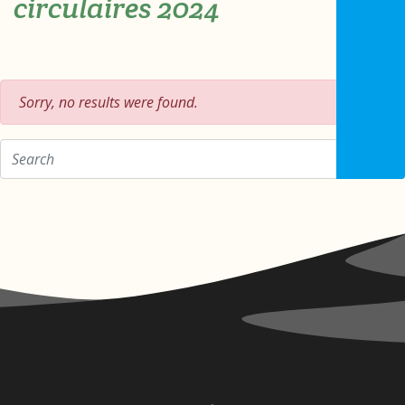
circulaires 2024
Sorry, no results were found.
Zoeken op: